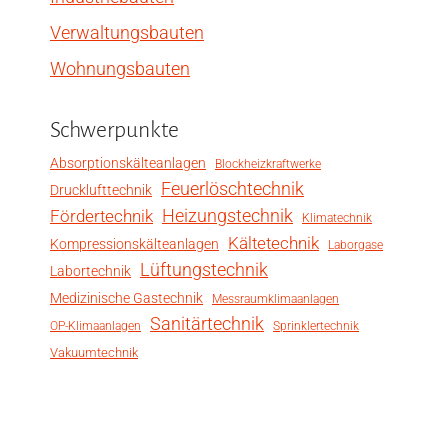
Verwaltungsbauten
Wohnungsbauten
Schwerpunkte
Absorptionskälteanlagen
Blockheizkraftwerke
Feuerlöschtechnik
Drucklufttechnik
Heizungstechnik
Fördertechnik
Klimatechnik
Kältetechnik
Kompressionskälteanlagen
Laborgase
Lüftungstechnik
Labortechnik
Medizinische Gastechnik
Messraumklimaanlagen
Sanitärtechnik
OP-Klimaanlagen
Sprinklertechnik
Vakuumtechnik