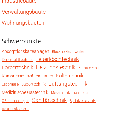
Industriebauten
Verwaltungsbauten
Wohnungsbauten
Schwerpunkte
Absorptionskälteanlagen
Blockheizkraftwerke
Feuerlöschtechnik
Drucklufttechnik
Heizungstechnik
Fördertechnik
Klimatechnik
Kältetechnik
Kompressionskälteanlagen
Lüftungstechnik
Labortechnik
Laborgase
Medizinische Gastechnik
Messraumklimaanlagen
Sanitärtechnik
OP-Klimaanlagen
Sprinklertechnik
Vakuumtechnik