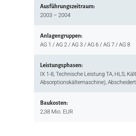
Ausführungszeitraum:
2003 – 2004
Anlagengruppen:
AG 1 / AG 2 / AG 3 / AG 6 / AG 7 / AG 8
Leistungsphasen:
IX 1-8, Technische Leistung TA, HLS, Kä
Absorptionskältemaschine), Abscheidert
Baukosten:
2,38 Mio. EUR