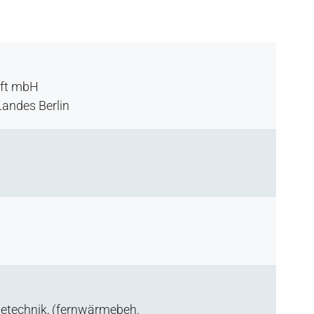
aft mbH
Landes Berlin
ltetechnik, (fernwärmebeh.