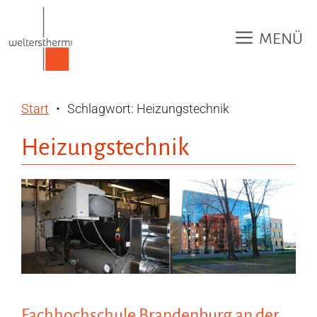
Zum
Inhalt
MENÜ
springen
Start
Schlagwort: Heizungstechnik
Heizungstechnik
Fachhochschule Brandenburg an der