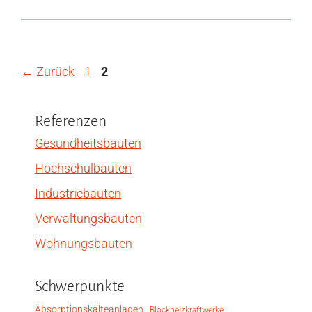
Seite
Seite
←
Zurück
1
2
Referenzen
Gesundheitsbauten
Hochschulbauten
Industriebauten
Verwaltungsbauten
Wohnungsbauten
Schwerpunkte
Absorptionskälteanlagen
Blockheizkraftwerke